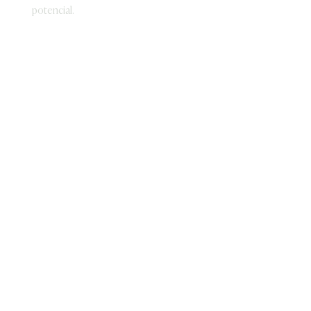
potencial.
Nombre
Apellido
Email
Suscribirse
info@renacercoaching.com
801-739-1778