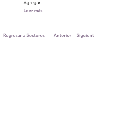
Agregar.
Leer más
Regresar a Sectores
Anterior
Siguiente
Acompañándote a transformar tu
vida y descubrir tu verdadero
potencial.
Nombre